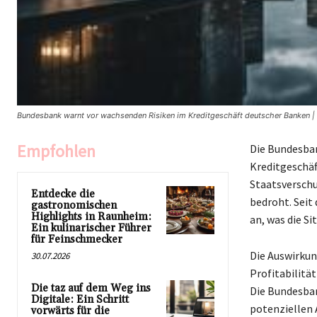
Bundesbank warnt vor wachsenden Risiken im Kreditgeschäft deutscher Banken 
Empfohlen
Die Bundesban
Kreditgeschäf
Staatsverschul
Entdecke die
bedroht. Seit 
gastronomischen
Highlights in Raunheim:
an, was die Si
Ein kulinarischer Führer
für Feinschmecker
Die Auswirkun
30.07.2026
Profitabilität
Die taz auf dem Weg ins
Die Bundesban
Digitale: Ein Schritt
potenziellen 
vorwärts für die