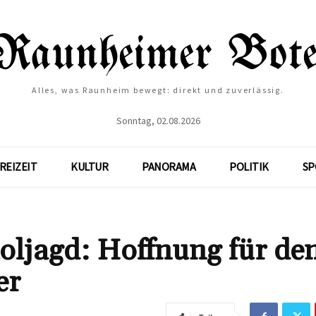
Alles, was Raunheim bewegt: direkt und zuverlässig.
Sonntag, 02.08.2026
REIZEIT
KULTUR
PANORAMA
POLITIK
SP
oljagd: Hoffnung für de
er