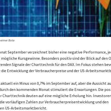
heimer Bote
at September verzeichnet bisher eine negative Performance, je
 mögliche Kursgewinne. Besonders positiv sind der Blick auf den 
zenden Signale der Charttechnik für den DAX. Im Fokus stehen be
e die Entwicklung der Verbraucherpreise und der US-Arbeitsmarktb
 aktuell ein Minus von 0,7% im September auf, aber die Aussicht au
durch den kommenden Monat stimuliert die Erwartungen. Die posi
er Charttechnik deuten auf eine mögliche Erholung hin. Investore
die vorläufigen Zahlen zur Verbraucherpreisentwicklung und den
en US-Arbeitsmarktbericht.