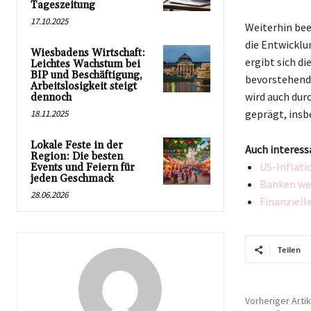
Tageszeitung
17.10.2025
Weiterhin bee
die Entwicklu
Wiesbadens Wirtschaft:
ergibt sich d
Leichtes Wachstum bei
BIP und Beschäftigung,
bevorstehende
Arbeitslosigkeit steigt
wird auch du
dennoch
geprägt, insb
18.11.2025
Lokale Feste in der
Auch interess
Region: Die besten
US-Inflati
Events und Feiern für
jeden Geschmack
Banken wer
28.06.2026
Finanziell
Teilen
Vorheriger Artik