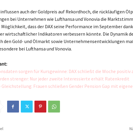
influssen auch der Goldpreis auf Rekordhoch, die rückläufigen Ölp
ngen bei Unternehmen wie Lufthansa und Vonovia die Marktstimm
ie Möglichkeit, dass der DAX seine Performance im September dank
r wirtschaftlicher Indikatoren verbessern könnte. Die Dynamik d
rch den Gold- und Ölmarkt sowie Unternehmensentwicklungen ma
esondere bei Lufthansa und Vonovia.
ant:
onsdaten sorgen für Kursgewinne: DAX schließt die Woche positiv 
den strenger: Nur jeder zweite Interessierte erhält Ratenkredit
e Gleichstellung: Frauen schließen Gender Pension Gap mit eigene
el
Nä