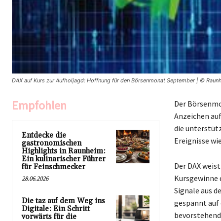
DAX auf Kurs zur Aufholjagd: Hoffnung für den Börsenmonat September | © Raun
Empfohlen
Der Börsenmon
Anzeichen auf
die unterstüt
Entdecke die
Ereignisse wi
gastronomischen
Highlights in Raunheim:
Ein kulinarischer Führer
Der DAX weist
für Feinschmecker
Kursgewinne 
28.06.2026
Signale aus d
Die taz auf dem Weg ins
gespannt auf 
Digitale: Ein Schritt
bevorstehend
vorwärts für die