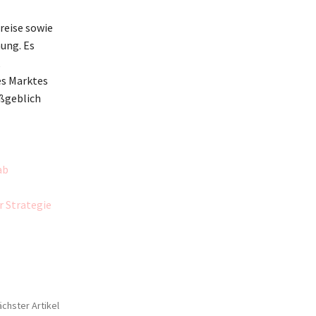
reise sowie
ung. Es
es Marktes
ßgeblich
ab
r Strategie
chster Artikel