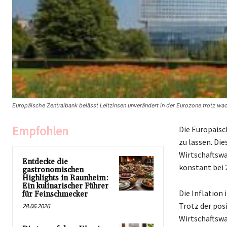
Europäische Zentralbank belässt Leitzinsen unverändert in der Eurozone trotz 
Empfohlen
Die Europäisc
zu lassen. Di
Wirtschaftswa
Entdecke die
konstant bei 
gastronomischen
Highlights in Raunheim:
Ein kulinarischer Führer
Die Inflation
für Feinschmecker
Trotz der pos
28.06.2026
Wirtschaftswa