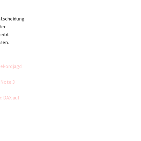
ntscheidung
der
leibt
ssen.
Rekordjagd
 Note 3
: DAX auf