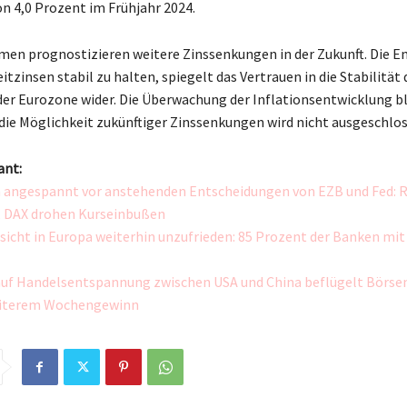
n 4,0 Prozent im Frühjahr 2024.
en prognostizieren weitere Zinssenkungen in der Zukunft. Die E
eitzinsen stabil zu halten, spiegelt das Vertrauen in die Stabilität 
 der Eurozone wider. Die Überwachung der Inflationsentwicklung b
d die Möglichkeit zukünftiger Zinssenkungen wird nicht ausgeschlo
ant:
 angespannt vor anstehenden Entscheidungen von EZB und Fed: 
, DAX drohen Kurseinbußen
icht in Europa weiterhin unzufrieden: 85 Prozent der Banken mit
uf Handelsentspannung zwischen USA und China beflügelt Börsen
eiterem Wochengewinn