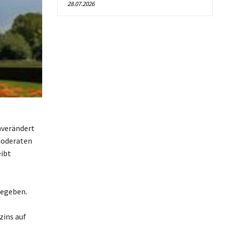
28.07.2026
nverändert
 moderaten
eibt
gegeben.
zins auf