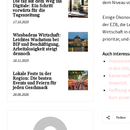
Die taz auf dem Weg ins
dem Niveau vo
Digitale: Ein Schritt
vorwärts für die
Tageszeitung
Einige Ökonom
17.10.2025
der EZB, die L
Wirtschaft in
Wiesbadens Wirtschaft:
prioritär, un
Leichtes Wachstum bei
BIP und Beschäftigung,
Arbeitslosigkeit steigt
Auch interess
dennoch
18.11.2025
Investoren
in den USA
Lokale Feste in der
Bankenaufs
Region: Die besten
bewertet
Events und Feiern für
jeden Geschmack
Hoffnung a
28.06.2026
Kurs zu w
Teilen