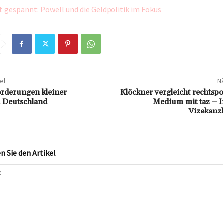
 gespannt: Powell und die Geldpolitik im Fokus
el
Nä
rderungen kleiner
Klöckner vergleicht rechtspo
n Deutschland
Medium mit taz – Ir
Vizekanzl
 Sie den Artikel