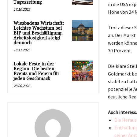
Tageszeitung
in die USA ex
17.10.2025
Höhe von 24 M
Wiesbadens Wirtschaft:
Trotz dieser 
Leichtes Wachstum bei
BIP und Beschäftigung,
an. Der Markt
Arbeitslosigkeit steigt
werden können
dennoch
18.11.2025
30 Prozent.
Lokale Feste in der
Die klare Ste
Region: Die besten
Goldmarkt bes
Events und Feiern für
jeden Geschmack
stabil zu hal
28.06.2026
potenzielle A
deutliche Rea
Auch interess
Die Heraus
Enthüllung
seiner Amt