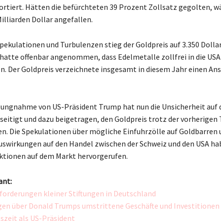
portiert. Hätten die befürchteten 39 Prozent Zollsatz gegolten, wä
illiarden Dollar angefallen.
Spekulationen und Turbulenzen stieg der Goldpreis auf 3.350 Dollar
 hatte offenbar angenommen, dass Edelmetalle zollfrei in die USA
. Der Goldpreis verzeichnete insgesamt in diesem Jahr einen Ans
llungnahme von US-Präsident Trump hat nun die Unsicherheit auf
eitigt und dazu beigetragen, den Goldpreis trotz der vorherigen
ten. Die Spekulationen über mögliche Einfuhrzölle auf Goldbarren 
uswirkungen auf den Handel zwischen der Schweiz und den USA ha
ktionen auf dem Markt hervorgerufen.
ant:
forderungen kleiner Stiftungen in Deutschland
en über Donald Trumps umstrittene Geschäfte und Investitionen
szeit als US-Präsident