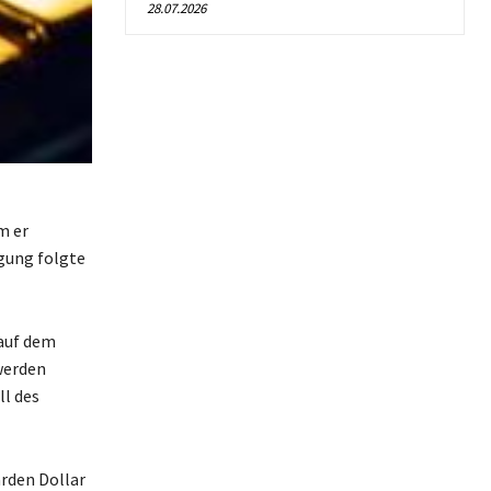
28.07.2026
m er
igung folgte
auf dem
werden
ll des
arden Dollar