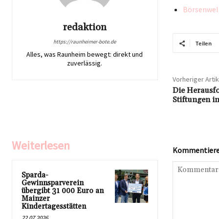
Börsenwelt
redaktion
https://raunheimer-bote.de
Teilen
Alles, was Raunheim bewegt: direkt und
zuverlässig.
Vorheriger Artik
Die Herausfo
Stiftungen i
Weiterlesen
Kommentieren
Sparda-
Gewinnsparverein
übergibt 31 000 Euro an
Mainzer
Kindertagesstätten
22.07.2026