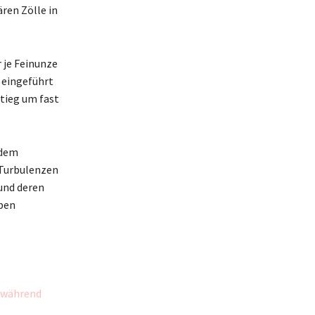
ren Zölle in
 je Feinunze
 eingeführt
tieg um fast
 dem
 Turbulenzen
und deren
ben
 während