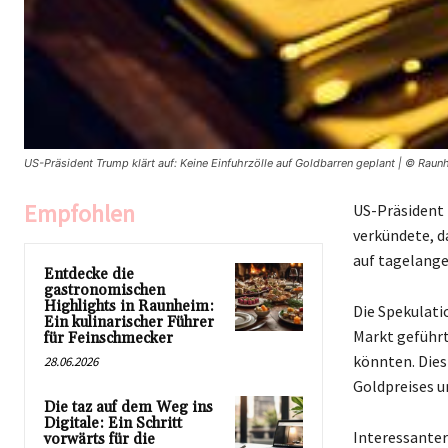
US-Präsident Trump klärt auf: Keine Einfuhrzölle auf Goldbarren geplant | © Raun
Empfohlen
US-Präsident 
verkündete, d
auf tagelange
Entdecke die
gastronomischen
Highlights in Raunheim:
Die Spekulati
Ein kulinarischer Führer
Markt geführt
für Feinschmecker
könnten. Dies
28.06.2026
Goldpreises u
Die taz auf dem Weg ins
Digitale: Ein Schritt
Interessanter
vorwärts für die