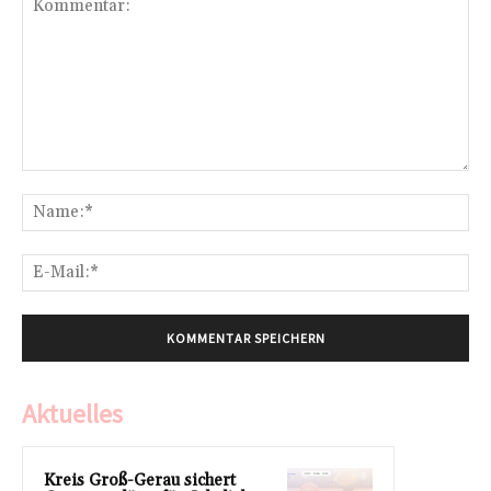
Kommentar:
Na
E-
Mai
Aktuelles
Kreis Groß-Gerau sichert