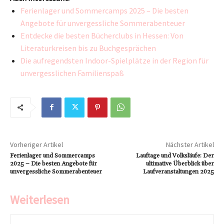
Ferienlager und Sommercamps 2025 – Die besten
Angebote für unvergessliche Sommerabenteuer
Entdecke die besten Bücherclubs in Hessen: Von
Literaturkreisen bis zu Buchgesprächen
Die aufregendsten Indoor-Spielplätze in der Region für
unvergesslichen Familienspaß
Vorheriger Artikel
Nächster Artikel
Ferienlager und Sommercamps
Lauftage und Volksläufe: Der
2025 – Die besten Angebote für
ultimative Überblick über
unvergessliche Sommerabenteuer
Laufveranstaltungen 2025
Weiterlesen