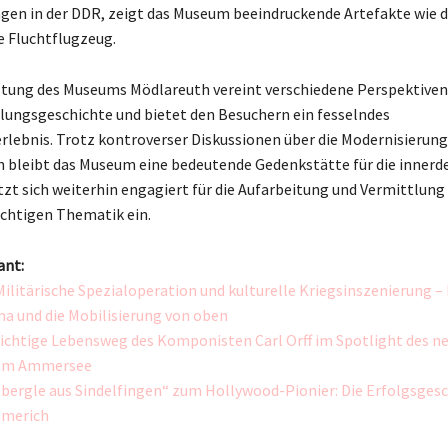
gen in der DDR, zeigt das Museum beeindruckende Artefakte wie 
 Fluchtflugzeug.
tung des Museums Mödlareuth vereint verschiedene Perspektiven
lungsgeschichte und bietet den Besuchern ein fesselndes
rlebnis. Trotz kontroverser Diskussionen über die Modernisierung
bleibt das Museum eine bedeutende Gedenkstätte für die innerd
tzt sich weiterhin engagiert für die Aufarbeitung und Vermittlung 
chtigen Thematik ein.
ant:
Militärische Spezialoperation und kulturelle Kriegsinszenierung – 
a und die Mobilisierung von oben
hichtige Lebensweg des Komponisten Carl Orff im Spotlight des 
am Ammersee
bergle aus Sindelfingen“ zum Hollywood-Pionier: Die Erfolgsges
merich