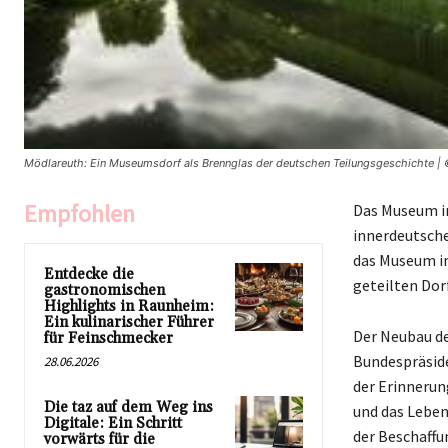
Mödlareuth: Ein Museumsdorf als Brennglas der deutschen Teilungsgeschichte |
Empfohlen
Das Museum in
innerdeutsch
das Museum im
Entdecke die
geteilten Dor
gastronomischen
Highlights in Raunheim:
Ein kulinarischer Führer
Der Neubau de
für Feinschmecker
Bundespräside
28.06.2026
der Erinnerun
Die taz auf dem Weg ins
und das Leben
Digitale: Ein Schritt
der Beschaffu
vorwärts für die