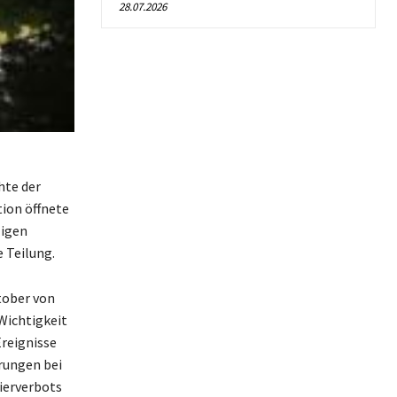
28.07.2026
hte der
ion öffnete
ligen
 Teilung.
tober von
Wichtigkeit
Ereignisse
rungen bei
ierverbots