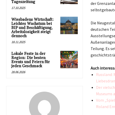
Tageszeitung
der Grenzanla
17.10.2025
selbstgebaute
Wiesbadens Wirtschaft:
Die Neugestal
Leichtes Wachstum bei
BIP und Beschäftigung,
deutschen Tei
Arbeitslosigkeit steigt
Ausstellungse
dennoch
Außenanlagen 
18.11.2025
Teilung. Es se
Lokale Feste in der
geschichtsträ
Region: Die besten
Events und Feiern für
jeden Geschmack
Auch interess
28.06.2026
Russland: 
Liebesdram
Der vielsc
Museums 
Vom „Spiel
Roland Em