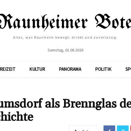
Alles, was Raunheim bewegt: direkt und zuverlässig.
Samstag, 01.08.2026
REIZEIT
KULTUR
PANORAMA
POLITIK
SP
msdorf als Brennglas d
hichte