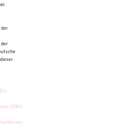
das
 der
 der
eutsche
dieser
Ein
neuen COMU
chichte von