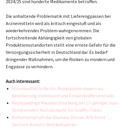
2024/25 sind hunderte Medikamente betroffen.
Die anhaltende Problematik mit Lieferengpässen bei
Arzneimitteln wird als kritisch eingestuft und als
wiederkehrendes Problem wahrgenommen. Die
fortschreitende Abhängigkeit von globalen
Produktionsstandorten stellt eine ernste Gefahr für die
Versorgungssicherheit in Deutschland dar. Es bedarf
dringender Maßnahmen, um die Risiken zu mindern und
Engpässe zu verhindern.
Auch interessant:
Stromausfall in Berlin: Reparaturen dauern an,
Bevölkerung mobilisiert und Einsatzkräfte verstärkt
Rechtswidrige Hausdurchsuchung bei 17-jähriger Juso-
Vorsitzenden: Kein Verdacht für Graffiti-Taten
Kulturkampf um das Bauhaus Dessau: AfD droht
Sachsen-Anhalts Weltkulturerbe