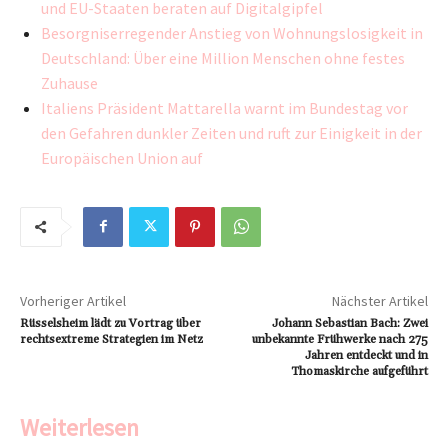
und EU-Staaten beraten auf Digitalgipfel
Besorgniserregender Anstieg von Wohnungslosigkeit in
Deutschland: Über eine Million Menschen ohne festes
Zuhause
Italiens Präsident Mattarella warnt im Bundestag vor
den Gefahren dunkler Zeiten und ruft zur Einigkeit in der
Europäischen Union auf
Vorheriger Artikel
Nächster Artikel
Rüsselsheim lädt zu Vortrag über
Johann Sebastian Bach: Zwei
rechtsextreme Strategien im Netz
unbekannte Frühwerke nach 275
Jahren entdeckt und in
Thomaskirche aufgeführt
Weiterlesen