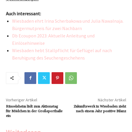
Auch interessant:
Wiesbaden ehrt Irina Scherbakowa und Julia Nawalnaja.
Bürgermutpreis für zwei Nachbarn
Db Ecoupon 2023: Aktuelle Anleitung und
Einlösehinweise
Wiesbaden hebt Stallpflicht für Geflügel auf nach
Beruhigung des Seuchengeschehens
Vorheriger Artikel
Nächster Artikel
Rüsselsheim lädt zum Aktionstag
Zukunftswerk in Wiesbaden zieht
für Mädchen in der Großsporthalle
nach einem Jahr positive Bilanz
ein