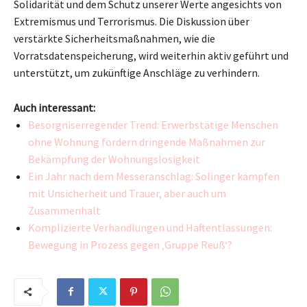
Solidarität und dem Schutz unserer Werte angesichts von
Extremismus und Terrorismus. Die Diskussion über
verstärkte Sicherheitsmaßnahmen, wie die
Vorratsdatenspeicherung, wird weiterhin aktiv geführt und
unterstützt, um zukünftige Anschläge zu verhindern.
Auch interessant:
Besorgniserregender Trend: Erwerbstätige Menschen
ohne Wohnung fordern dringende Maßnahmen zur
Bekämpfung der Wohnungslosigkeit
Ein Jahr nach dem Messeranschlag: Solinger kämpfen
mit Unsicherheit und Trauer, aber auch um
Zusammenhalt
Komplizierte Verhandlungen und Haftentlassungen:
Bewegung in Prozess gegen ‚Gruppe Reuß‘?