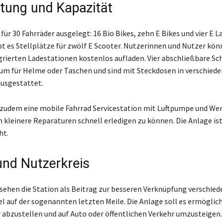
tung und Kapazität
 für 30 Fahrräder ausgelegt: 16 Bio Bikes, zehn E Bikes und vier E L
t es Stellplätze für zwölf E Scooter. Nutzerinnen und Nutzer kön
grierten Ladestationen kostenlos aufladen. Vier abschließbare Sc
um für Helme oder Taschen und sind mit Steckdosen in verschied
usgestattet.
 zudem eine mobile Fahrrad Servicestation mit Luftpumpe und We
 kleinere Reparaturen schnell erledigen zu können. Die Anlage is
ht.
nd Nutzerkreis
 sehen die Station als Beitrag zur besseren Verknüpfung verschied
l auf der sogenannten letzten Meile. Die Anlage soll es ermöglich
r abzustellen und auf Auto oder öffentlichen Verkehr umzusteigen. 