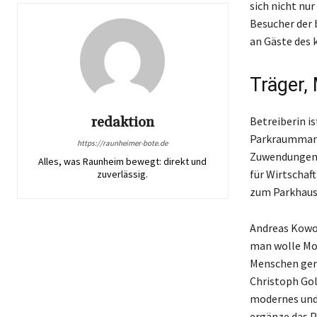
sich nicht nu
Besucher der 
an Gäste des 
Träger,
redaktion
Betreiberin i
Parkraummana
https://raunheimer-bote.de
Zuwendungen a
Alles, was Raunheim bewegt: direkt und
für Wirtschaft
zuverlässig.
zum Parkhaus 
Andreas Kowol
man wolle Mob
Menschen gere
Christoph Gol
modernes und
ergänze das P