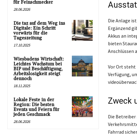
für Feinschmecker
Ausstat
28.06.2026
Die Anlage ist
Die taz auf dem Weg ins
Ergänzend gib
Digitale: Ein Schritt
vorwärts für die
Akkus an inte
Tageszeitung
bieten Staura
17.10.2025
Anschlüssen a
Wiesbadens Wirtschaft:
Leichtes Wachstum bei
Vor Ort steht
BIP und Beschäftigung,
Arbeitslosigkeit steigt
Verfügung, um
dennoch
videoüberwac
18.11.2025
Zweck u
Lokale Feste in der
Region: Die besten
Events und Feiern für
jeden Geschmack
Die Betreiber
28.06.2026
Verkehrsmitte
Fahrrad siche