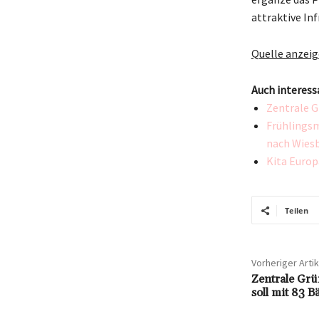
attraktive Inf
Quelle anzei
Auch interess
Zentrale G
Frühlingsm
nach Wies
Kita Europ
Teilen
Vorheriger Artik
Zentrale Grü
soll mit 83 