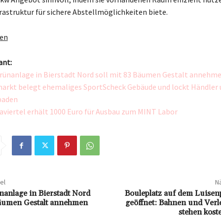
rastruktur für sichere Abstellmöglichkeiten biete.
gen
ant:
rünanlage in Bierstadt Nord soll mit 83 Bäumen Gestalt annehm
arkt belegt ehemaliges SportScheck Gebäude und lockt Händler 
baden
aviertel erhält 1000 Euro für Ausbau zum MINT Labor
el
Nä
nanlage in Bierstadt Nord
Bouleplatz auf dem Luisen
Bäumen Gestalt annehmen
geöffnet: Bahnen und Verl
stehen koste