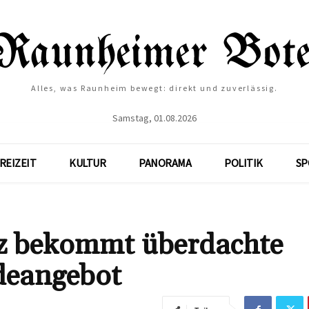
Alles, was Raunheim bewegt: direkt und zuverlässig.
Samstag, 01.08.2026
REIZEIT
KULTUR
PANORAMA
POLITIK
SP
tz bekommt überdachte
deangebot