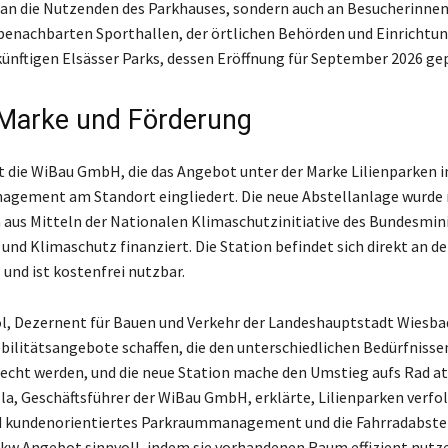
r an die Nutzenden des Parkhauses, sondern auch an Besucherinne
benachbarten Sporthallen, der örtlichen Behörden und Einrichtu
künftigen Elsässer Parks, dessen Eröffnung für September 2026 gep
 Marke und Förderung
st die WiBau GmbH, die das Angebot unter der Marke Lilienparken i
gement am Standort eingliedert. Die neue Abstellanlage wurde
us Mitteln der Nationalen Klimaschutzinitiative des Bundesmin
 und Klimaschutz finanziert. Die Station befindet sich direkt an de
und ist kostenfrei nutzbar.
, Dezernent für Bauen und Verkehr der Landeshauptstadt Wiesba
ilitätsangebote schaffen, die den unterschiedlichen Bedürfnisse
cht werden, und die neue Station mache den Umstieg aufs Rad att
la, Geschäftsführer der WiBau GmbH, erklärte, Lilienparken verfol
 kundenorientiertes Parkraummanagement und die Fahrradabste
kw Angebot sinnvoll, indem sie vorhandenen Raum effizient nutze