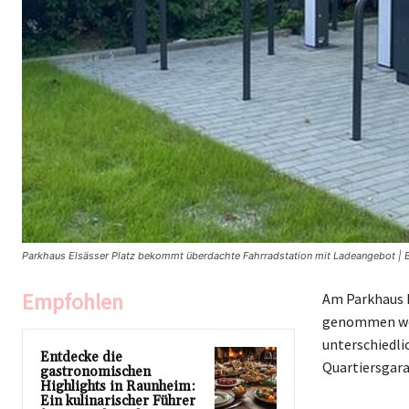
Parkhaus Elsässer Platz bekommt überdachte Fahrradstation mit Ladeangebot | B
Empfohlen
Am Parkhaus E
genommen word
unterschiedli
Entdecke die
Quartiersgara
gastronomischen
Highlights in Raunheim:
Ein kulinarischer Führer