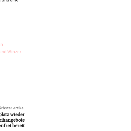
en
und Winzer
chster Artikel
platz wieder
eihangebote
nfrei bereit