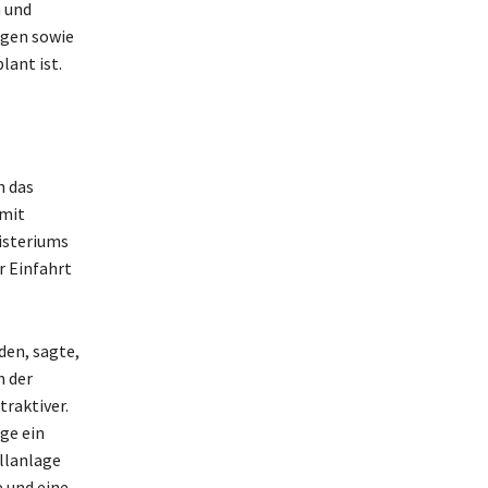
n und
ngen sowie
lant ist.
n das
 mit
isteriums
r Einfahrt
den, sagte,
n der
raktiver.
ge ein
llanlage
 und eine