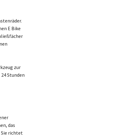
astenräder.
nen E Bike
hließfächer
enen
rkzeug zur
t 24 Stunden
ener
en, das
Sie richtet