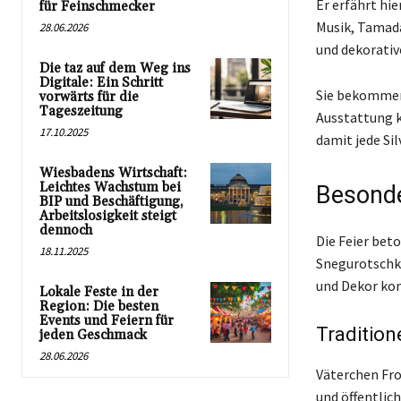
Er erfährt hi
für Feinschmecker
Musik, Tamada
28.06.2026
und dekorativ
Die taz auf dem Weg ins
Digitale: Ein Schritt
Sie bekommen 
vorwärts für die
Tageszeitung
Ausstattung k
17.10.2025
damit jede Sil
Wiesbadens Wirtschaft:
Leichtes Wachstum bei
Besonde
BIP und Beschäftigung,
Arbeitslosigkeit steigt
dennoch
Die Feier bet
18.11.2025
Snegurotschka
und Dekor ko
Lokale Feste in der
Region: Die besten
Events und Feiern für
Tradition
jeden Geschmack
28.06.2026
Väterchen Fro
und öffentlic