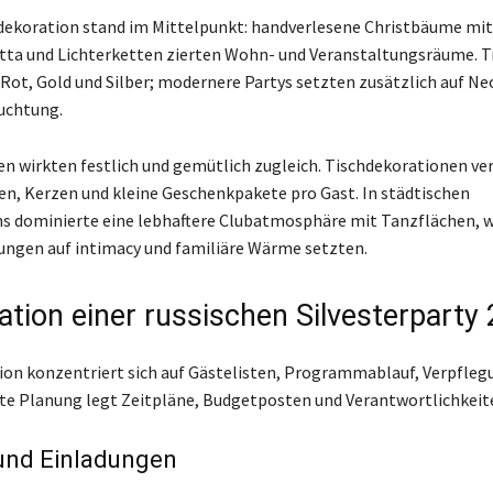
koration stand im Mittelpunkt: handverlesene Christbäume mit
ta und Lichterketten zierten Wohn- und Veranstaltungsräume. Tr
Rot, Gold und Silber; modernere Partys setzten zusätzlich auf N
uchtung.
n wirkten festlich und gemütlich zugleich. Tischdekorationen v
ten, Kerzen und kleine Geschenkpakete pro Gast. In städtischen
s dominierte eine lebhaftere Clubatmosphäre mit Tanzflächen, 
ngen auf intimacy und familiäre Wärme setzten.
ation einer russischen Silvesterparty
ion konzentriert sich auf Gästelisten, Programmablauf, Verpfleg
ute Planung legt Zeitpläne, Budgetposten und Verantwortlichkeite
und Einladungen