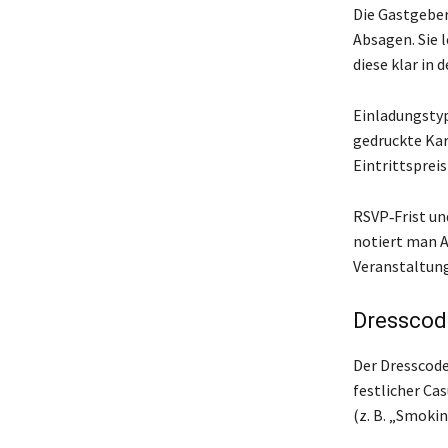
Die Gastgeber
Absagen. Sie 
diese klar in 
Einladungstyp
gedruckte Kar
Eintrittsprei
RSVP‑Frist un
notiert man A
Veranstaltung
Dresscod
Der Dresscode
festlicher Ca
(z. B. „Smoki