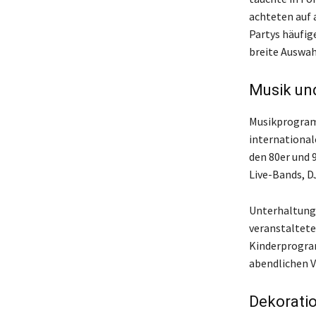
achteten auf 
Partys häufig
breite Auswah
Musik un
Musikprogramm
internationale
den 80er und 
Live-Bands, D
Unterhaltung 
veranstaltete
Kinderprogra
abendlichen 
Dekorati