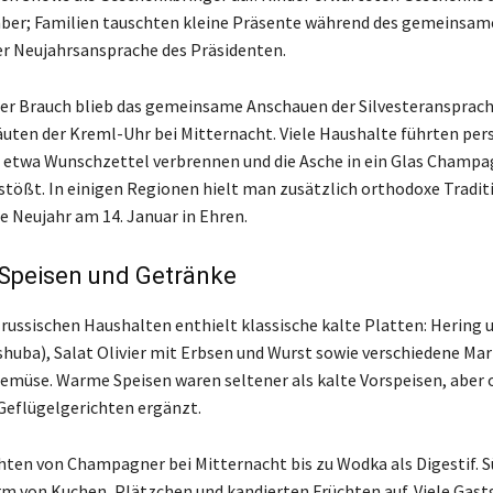
mber; Familien tauschten kleine Präsente während des gemeinsam
r Neujahrsansprache des Präsidenten.
ter Brauch blieb das gemeinsame Anschauen der Silvesteransprac
äuten der Kreml-Uhr bei Mitternacht. Viele Haushalte führten per
, etwa Wunschzettel verbrennen und die Asche in ein Glas Champ
tößt. In einigen Regionen hielt man zusätzlich orthodoxe Tradit
e Neujahr am 14. Januar in Ehren.
 Speisen und Getränke
n russischen Haushalten enthielt klassische kalte Platten: Hering 
huba), Salat Olivier mit Erbsen und Wurst sowie verschiedene Ma
emüse. Warme Speisen waren seltener als kalte Vorspeisen, aber o
 Geflügelgerichten ergänzt.
hten von Champagner bei Mitternacht bis zu Wodka als Digestif. 
rm von Kuchen, Plätzchen und kandierten Früchten auf. Viele Gas