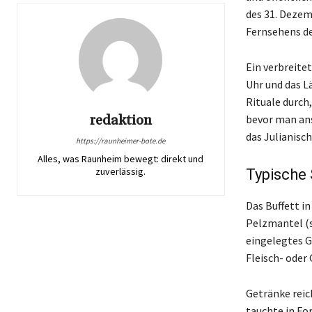
des 31. Deze
Fernsehens de
Ein verbreite
Uhr und das L
Rituale durch
redaktion
bevor man ans
das Julianisch
https://raunheimer-bote.de
Alles, was Raunheim bewegt: direkt und
zuverlässig.
Typische
Das Buffett i
Pelzmantel (s
eingelegtes G
Fleisch- oder
Getränke reic
tauchte in Fo