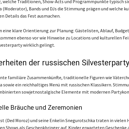
er, welche Traditionen, Show-Acts und Programmpunkte typisch si
 (Moderator), Bands und DJs die Stimmung prägen und welche ku
en Details das Fest ausmachen.
eine klare Orientierung zur Planung: Gästelisten, Ablauf, Budge
ommen ebenso vor wie Hinweise zu Locations und kulturellen Fei
vesterparty wirklich gelingt.
rheiten der russischen Silvesterpart
onte familiäre Zusammenkünfte, traditionelle Figuren wie Väterch
 sowie ein reichhaltiges Menü mit russischen Klassikern. Stimmu
mbinierten sowjetnostalgische Elemente mit modernen Partykon
elle Bräuche und Zeremonien
st (Ded Moroz) und seine Enkelin Snegurotschka traten in vielen
hen Shows als Geschenkbringer auf. Kinder erwarteten Geschenke