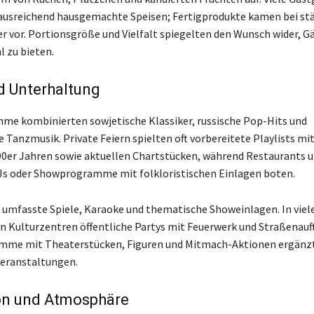
ausreichend hausgemachte Speisen; Fertigprodukte kamen bei st
er vor. Portionsgröße und Vielfalt spiegelten den Wunsch wider, G
l zu bieten.
d Unterhaltung
e kombinierten sowjetische Klassiker, russische Pop-Hits und
 Tanzmusik. Private Feiern spielten oft vorbereitete Playlists mit
90er Jahren sowie aktuellen Chartstücken, während Restaurants u
Js oder Showprogramme mit folkloristischen Einlagen boten.
umfasste Spiele, Karaoke und thematische Showeinlagen. In viel
n Kulturzentren öffentliche Partys mit Feuerwerk und Straßenauft
mme mit Theaterstücken, Figuren und Mitmach-Aktionen ergänzt
Veranstaltungen.
on und Atmosphäre