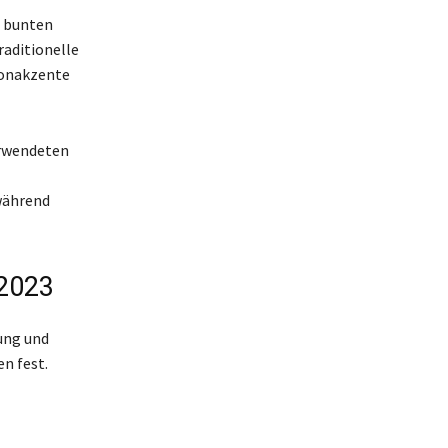
 bunten
aditionelle
eonakzente
erwendeten
während
 2023
ung und
n fest.