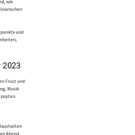
nd, wie
linarischen
tpunkte und
nheiten,
y 2023
en Frost und
ng, Musik
zepten.
 Haushalten
 am Abend