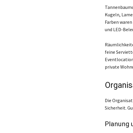
Tannenbaumde
Kugeln, Lamet
Farben waren 
und LED-Bele
Räumlichkeite
feine Serviet
Eventlocation
private Wohnu
Organis
Die Organisat
Sicherheit. G
Planung 