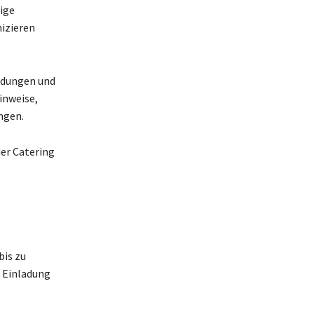
tige
izieren
ldungen und
inweise,
ngen.
der Catering
bis zu
r Einladung