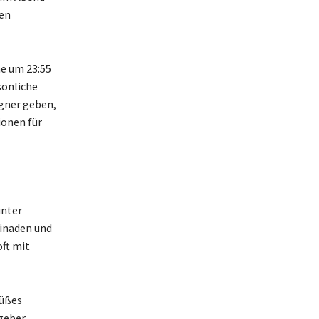
en
he um 23:55
sönliche
agner geben,
ionen für
unter
rinaden und
ft mit
Süßes
tgeber