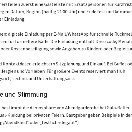
 erstellen zuerst eine Gästeliste mit Ersatzpersonen für kurzfris
legen Datum, Beginn (häufig 21:00 Uhr) und Ende fest und kommun
der Einladung.
en: digitale Einladung per E‑Mail/WhatsApp für schnelle Rückme
ten für formellere Bälle. Die Einladung enthält Dresscode, Menüh
s oder Kostenbeteiligung sowie Angaben zu Kindern oder Begleitu
d Kontaktdaten erleichtern Sitzplanung und Einkauf. Bei Buffet o
llergien und Vorlieben. Für größere Events reserviert man früh
sort, Technik und Unterhaltungsacts.
e und Stimmung
 bestimmt die Atmosphäre: von Abendgarderobe bei Gala‑Bällen 
sual‑Kleidung bei privaten Feiern. Gastgeber geben Beispiele in de
ng/Abendkleid“ oder „festlich-elegant“).