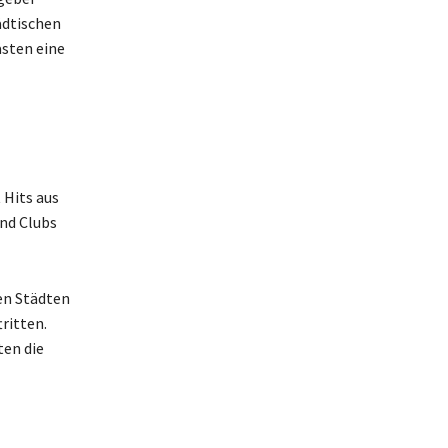
ädtischen
ästen eine
 Hits aus
nd Clubs
en Städten
ritten.
en die