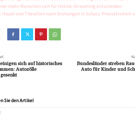
er mehr Menschen sich für Online-Streaming entscheiden
Hayali und Theveßen nach Drohungen in Schutz: Pressefreiheit v
el
Nä
inigen sich auf historisches
Bundesländer streben Rau
mmen: Autozölle
Auto für Kinder und Sc
 gesenkt
 Sie den Artikel