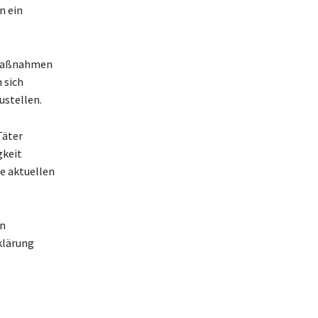
n ein
zmaßnahmen
 sich
ustellen.
Täter
gkeit
ie aktuellen
on
klärung