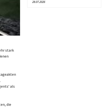
28.07.2026
hr stark
denen
otageakten
,
ents‘ als
en, die