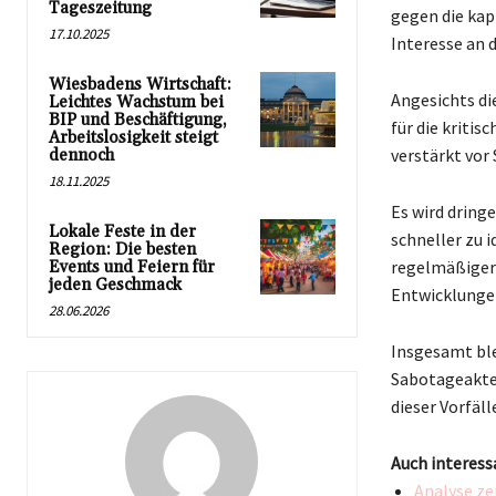
Tageszeitung
gegen die kap
17.10.2025
Interesse an d
Wiesbadens Wirtschaft:
Angesichts d
Leichtes Wachstum bei
BIP und Beschäftigung,
für die kritis
Arbeitslosigkeit steigt
verstärkt vor
dennoch
18.11.2025
Es wird dring
Lokale Feste in der
schneller zu 
Region: Die besten
regelmäßiger 
Events und Feiern für
jeden Geschmack
Entwicklunge
28.06.2026
Insgesamt ble
Sabotageakten
dieser Vorfäll
Auch interess
Analyse ze