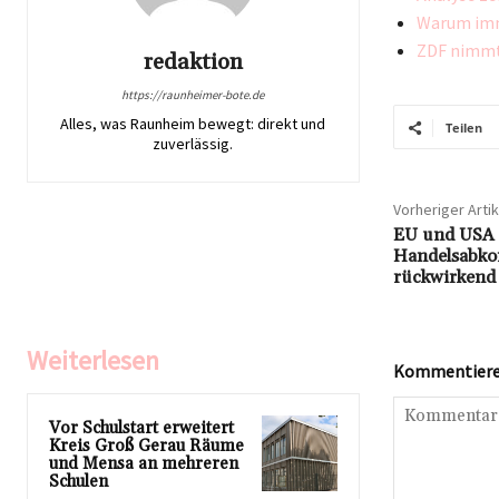
Warum imm
ZDF nimmt 
redaktion
https://raunheimer-bote.de
Alles, was Raunheim bewegt: direkt und
Teilen
zuverlässig.
Vorheriger Artik
EU und USA e
Handelsabko
rückwirkend
Weiterlesen
Kommentieren
Vor Schulstart erweitert
Kreis Groß Gerau Räume
und Mensa an mehreren
Schulen