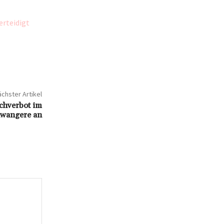
erteidigt
chster Artikel
chverbot im
hwangere an