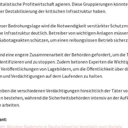
italistische Profitwirtschaft agieren. Diese Gruppierungen könnte
er Destabilisierung der kritischen Infrastruktur haben.
ieser Bedrohungslage wird die Notwendigkeit verstärkter Schut
che Infrastruktur deutlich. Betreiber von wichtigen Anlagen müssen
 Sabotageakten schützen, um einen reibungslosen Betrieb sicherz
end eine engere Zusammenarbeit der Behörden gefordert, um die 
identifizieren und zu stoppen. Zudem betonen Experten die Wichti
Veröffentlichungen von Lagebildern, um die Öffentlichkeit über d
n und Verdächtigungen auf dem Laufenden zu halten.
iben die verschiedenen Verdächtigungen hinsichtlich der Täter v
 bestehen, während die Sicherheitsbehörden intensiv an der Auf
e arbeiten.
ant:
igt: Weniger Badetote in Deutschland im Vergleich zum Vorjahr