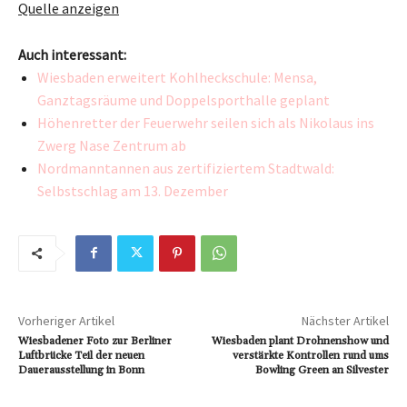
Quelle anzeigen
Auch interessant:
Wiesbaden erweitert Kohlheckschule: Mensa,
Ganztagsräume und Doppelsporthalle geplant
Höhenretter der Feuerwehr seilen sich als Nikolaus ins
Zwerg Nase Zentrum ab
Nordmanntannen aus zertifiziertem Stadtwald:
Selbstschlag am 13. Dezember
Vorheriger Artikel
Nächster Artikel
Wiesbadener Foto zur Berliner
Wiesbaden plant Drohnenshow und
Luftbrücke Teil der neuen
verstärkte Kontrollen rund ums
Dauerausstellung in Bonn
Bowling Green an Silvester