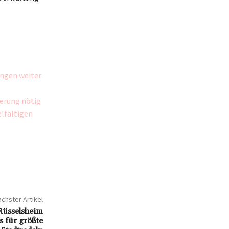
ungen weiter
erung nötig
elfältigen
chster Artikel
Rüsselsheim
s für größte