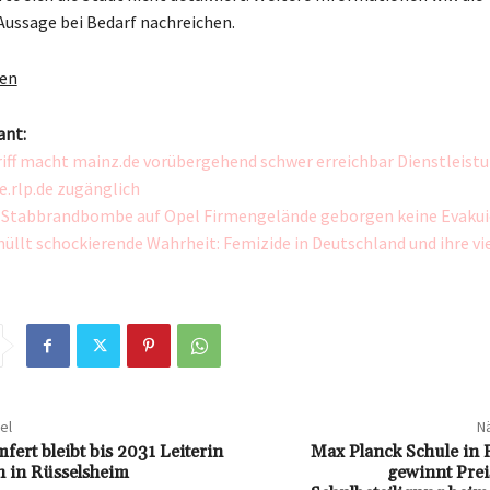
Aussage bei Bedarf nachreichen.
gen
ant:
ff macht mainz.de vorübergehend schwer erreichbar Dienstleist
e.rlp.de zugänglich
r Stabbrandbombe auf Opel Firmengelände geborgen keine Evakui
hüllt schockierende Wahrheit: Femizide in Deutschland und ihre vi
el
Nä
fert bleibt bis 2031 Leiterin
Max Planck Schule in 
en in Rüsselsheim
gewinnt Prei