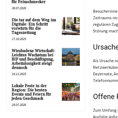
für Feinschmecker
30.07.2026
Besucherinne
Zeitraums nic
Die taz auf dem Weg ins
regulären Zug
Digitale: Ein Schritt
vorwärts für die
Störung macht
Tageszeitung
17.10.2025
Ursache
Wiesbadens Wirtschaft:
Leichtes Wachstum bei
BIP und Beschäftigung,
Als Ursache n
Arbeitslosigkeit steigt
Netzwerküberg
dennoch
Dezernate, Äm
18.11.2025
Telefonnumme
Lokale Feste in der
Region: Die besten
Events und Feiern für
Offene 
jeden Geschmack
29.07.2026
Zum Umfang d
Ausfälle äußer