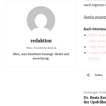
nach eigener 
Quelle anzei
Auch interess
DDoS-Angri
redaktion
über servic
Teile eine
https://raunheimer-bote.de
Studie ent
Alles, was Raunheim bewegt: direkt und
zuverlässig.
Motive
Teilen
Vorheriger Artik
Dr. Beate Kem
der Opelvill