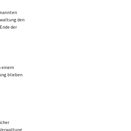
enannten
rwaltung den
 Ende der
n einem
ung blieben
icher
e Verwaltung