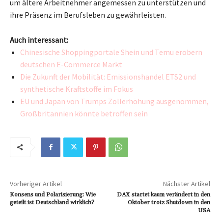
um ältere Arbeitnehmer angemessen zu unterstützen und
ihre Präsenz im Berufsleben zu gewährleisten.
Auch interessant:
Chinesische Shoppingportale Shein und Temu erobern
deutschen E-Commerce Markt
Die Zukunft der Mobilität: Emissionshandel ETS2 und
synthetische Kraftstoffe im Fokus
EU und Japan von Trumps Zollerhöhung ausgenommen,
Großbritannien könnte betroffen sein
Vorheriger Artikel
Nächster Artikel
Konsens und Polarisierung: Wie
DAX startet kaum verändert in den
geteilt ist Deutschland wirklich?
Oktober trotz Shutdown in den
USA