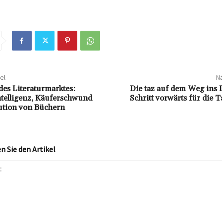
el
Nä
des Literaturmarktes:
Die taz auf dem Weg ins D
ntelligenz, Käuferschwund
Schritt vorwärts für die 
ution von Büchern
 Sie den Artikel