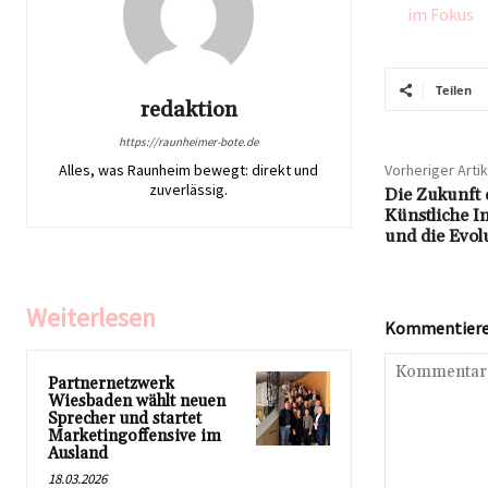
im Fokus
Teilen
redaktion
https://raunheimer-bote.de
Alles, was Raunheim bewegt: direkt und
Vorheriger Artik
zuverlässig.
Die Zukunft 
Künstliche I
und die Evol
Weiterlesen
Kommentieren
Partnernetzwerk
Wiesbaden wählt neuen
Sprecher und startet
Marketingoffensive im
Ausland
18.03.2026