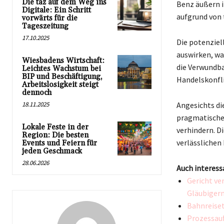
Die taz auf dem Weg ins
Benz äußern i
Digitale: Ein Schritt
aufgrund von
vorwärts für die
Tageszeitung
17.10.2025
Die potenziel
auswirken, wa
Wiesbadens Wirtschaft:
die Verwundba
Leichtes Wachstum bei
BIP und Beschäftigung,
Handelskonfli
Arbeitslosigkeit steigt
dennoch
18.11.2025
Angesichts di
pragmatische
Lokale Feste in der
verhindern. D
Region: Die besten
verlässlichen
Events und Feiern für
jeden Geschmack
28.06.2026
Auch interess
Gericht v
Gläubigern
Bahnreiset
Prozessauf