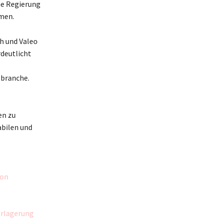
che Regierung
men.
ch und Valeo
rdeutlicht
lbranche.
en zu
abilen und
von
erlagerung