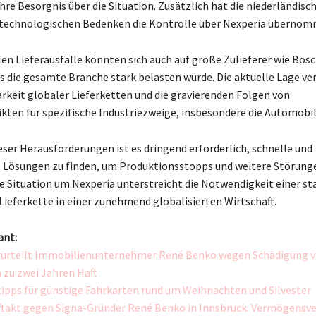
hre Besorgnis über die Situation. Zusätzlich hat die niederländis
 technologischen Bedenken die Kontrolle über Nexperia übernom
len Lieferausfälle könnten sich auch auf große Zulieferer wie Bos
s die gesamte Branche stark belasten würde. Die aktuelle Lage ve
rkeit globaler Lieferketten und die gravierenden Folgen von
kten für spezifische Industriezweige, insbesondere die Automobi
eser Herausforderungen ist es dringend erforderlich, schnelle und
 Lösungen zu finden, um Produktionsstopps und weitere Störung
ie Situation um Nexperia unterstreicht die Notwendigkeit einer st
 Lieferkette in einer zunehmend globalisierten Wirtschaft.
ant:
erurteilt Immobilienunternehmer René Benko wegen Schädigung 
 zu zwei Jahren Haft
ipps für günstige Fahrkarten rund um Weihnachten und Silvester
takt gegen Signa-Gründer René Benko in Innsbruck: Vermögensv