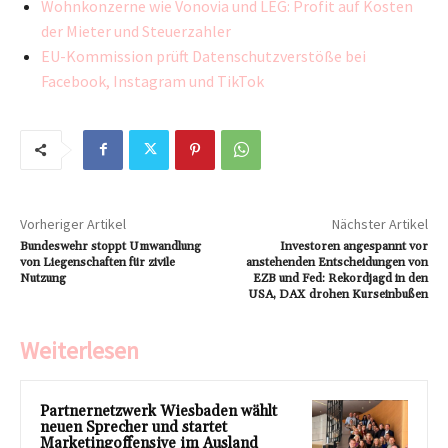
Wohnkonzerne wie Vonovia und LEG: Profit auf Kosten
der Mieter und Steuerzahler
EU-Kommission prüft Datenschutzverstöße bei
Facebook, Instagram und TikTok
Vorheriger Artikel
Nächster Artikel
Bundeswehr stoppt Umwandlung
Investoren angespannt vor
von Liegenschaften für zivile
anstehenden Entscheidungen von
Nutzung
EZB und Fed: Rekordjagd in den
USA, DAX drohen Kurseinbußen
Weiterlesen
Partnernetzwerk Wiesbaden wählt
neuen Sprecher und startet
Marketingoffensive im Ausland