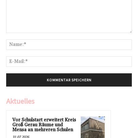
Kommentar:
Na
E-
Mai
Aktuelles
Vor Schulstart erweitert Kreis
Groß Gerau Räume und
Mensa an mehreren Schulen
31.07.2026