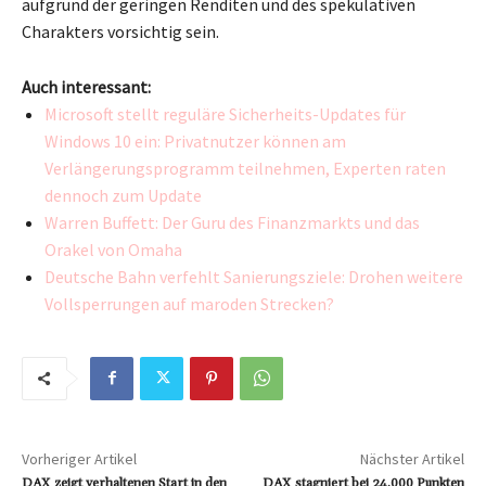
aufgrund der geringen Renditen und des spekulativen
Charakters vorsichtig sein.
Auch interessant:
Microsoft stellt reguläre Sicherheits-Updates für
Windows 10 ein: Privatnutzer können am
Verlängerungsprogramm teilnehmen, Experten raten
dennoch zum Update
Warren Buffett: Der Guru des Finanzmarkts und das
Orakel von Omaha
Deutsche Bahn verfehlt Sanierungsziele: Drohen weitere
Vollsperrungen auf maroden Strecken?
Vorheriger Artikel
Nächster Artikel
DAX zeigt verhaltenen Start in den
DAX stagniert bei 24.000 Punkten