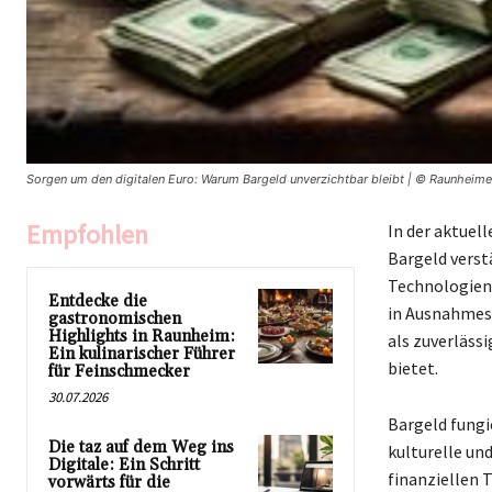
Sorgen um den digitalen Euro: Warum Bargeld unverzichtbar bleibt | © Raunheime
Empfohlen
In der aktuel
Bargeld verst
Technologien 
Entdecke die
in Ausnahmesi
gastronomischen
Highlights in Raunheim:
als zuverläss
Ein kulinarischer Führer
bietet.
für Feinschmecker
30.07.2026
Bargeld fungie
Die taz auf dem Weg ins
kulturelle un
Digitale: Ein Schritt
finanziellen 
vorwärts für die