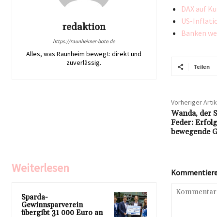
DAX auf Ku
US-Inflati
redaktion
Banken wer
https://raunheimer-bote.de
Alles, was Raunheim bewegt: direkt und
zuverlässig.
Teilen
Vorheriger Artik
Wanda, der S
Feder: Erfol
bewegende G
Weiterlesen
Kommentieren
Sparda-
Gewinnsparverein
übergibt 31 000 Euro an