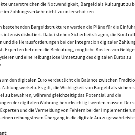
pekte unterstreichen die Notwendigkeit, Bargeld als Kulturgut zu
le im Zahlungsverkehr nicht zu unterschätzen.
en bestehenden Bargeldstrukturen werden die Pläne für die Einfüh
s intensiv diskutiert. Dabei stehen Sicherheitsfragen, die Kontrol
 und die Herausforderungen bei der Integration digitaler Zahl
t. Experten betonen die Bedeutung, mögliche Kosten von Geldge
ysieren und eine reibungslose Umsetzung des digitalen Euros zu
.
n um den digitalen Euro verdeutlicht die Balance zwischen Traditi
Zahlungsverkehr. Es gilt, die Wichtigkeit von Bargeld als sicheres
l zu bewahren, während gleichzeitig das Potential und die
ngen der digitalen Währung berücksichtigt werden müssen. Der s
Experten und die Vermeidung von Fehlern bei der Implementierun
m einen reibungslosen Übergang in die digitale Ära zu gewährleiste
ant: