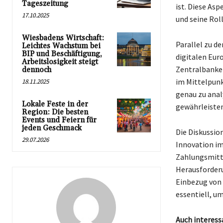
Tageszeitung
ist. Diese As
17.10.2025
und seine Rol
Wiesbadens Wirtschaft:
Parallel zu d
Leichtes Wachstum bei
BIP und Beschäftigung,
digitalen Euro
Arbeitslosigkeit steigt
Zentralbanken
dennoch
im Mittelpunk
18.11.2025
genau zu anal
Lokale Feste in der
gewährleisten
Region: Die besten
Events und Feiern für
jeden Geschmack
Die Diskussio
29.07.2026
Innovation im 
Zahlungsmitte
Herausforderu
Einbezug von 
essentiell, u
Auch interess