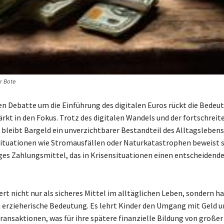
r Bote
len Debatte um die Einführung des digitalen Euros rückt die Bedeu
ärkt in den Fokus. Trotz des digitalen Wandels und der fortschrei
bleibt Bargeld ein unverzichtbarer Bestandteil des Alltagsleben
tuationen wie Stromausfällen oder Naturkatastrophen beweist s
iges Zahlungsmittel, das in Krisensituationen einen entscheidende
rt nicht nur als sicheres Mittel im alltäglichen Leben, sondern ha
d erzieherische Bedeutung. Es lehrt Kinder den Umgang mit Geld u
Transaktionen, was für ihre spätere finanzielle Bildung von großer