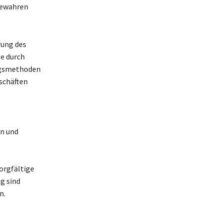
 bewahren
rung des
le durch
ungsmethoden
schäften
on und
orgfältige
g sind
n.