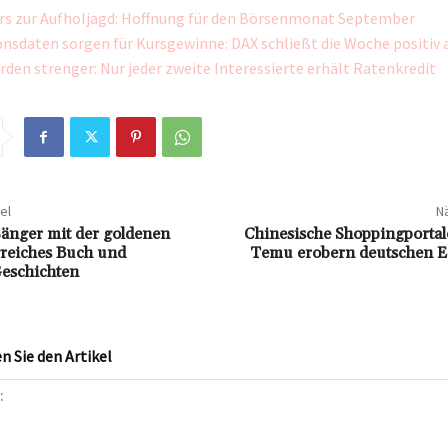
rs zur Aufholjagd: Hoffnung für den Börsenmonat September
onsdaten sorgen für Kursgewinne: DAX schließt die Woche positiv 
den strenger: Nur jeder zweite Interessierte erhält Ratenkredit
el
Nä
änger mit der goldenen
Chinesische Shoppingportal
greiches Buch und
Temu erobern deutschen 
eschichten
 Sie den Artikel