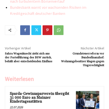
nach turbulentem Börsenverlauf
Bundesbank warnt vor wachsenden Risiken im
Kreditgeschäft deutscher Banken
Vorheriger Artikel
Nächster Artikel
Sahra Wagenknecht zieht sich aus
Grundsteuerreform vor
der Parteiführung des BSW zurück,
Bundesfinanzhof:
behält aber entscheidenden Einfluss
Wohnungsbesitzer klagen gegen
Ungerechtigkeit
Weiterlesen
Sparda-Gewinnsparverein übergibt
31 000 Euro an Mainzer
Kindertagesstätten
22.07.2026