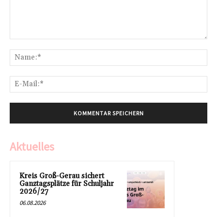
Kommentar:
Na
E-
Mai
Aktuelles
Kreis Groß-Gerau sichert
Ganztagsplätze für Schuljahr
2026/27
06.08.2026