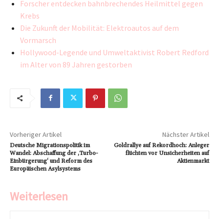
Forscher entdecken bahnbrechendes Heilmittel gegen
Krebs
Die Zukunft der Mobilität: Elektroautos auf dem
Vormarsch
Hollywood-Legende und Umweltaktivist Robert Redford
im Alter von 89 Jahren gestorben
Vorheriger Artikel
Nächster Artikel
Deutsche Migrationspolitik im
Goldrallye auf Rekordhoch: Anleger
Wandel: Abschaffung der ‚Turbo-
flüchten vor Unsicherheiten auf
Einbürgerung‘ und Reform des
Aktienmarkt
Europäischen Asylsystems
Weiterlesen