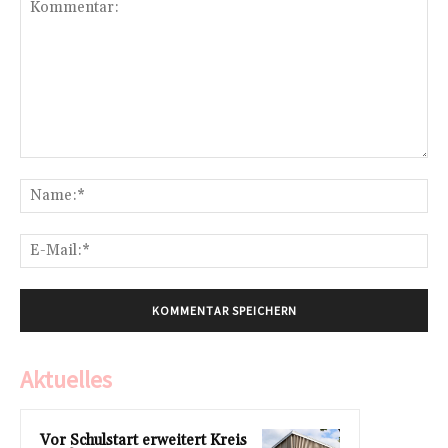
Kommentar:
Na
E-
Mai
Aktuelles
Vor Schulstart erweitert Kreis