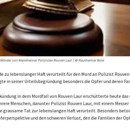
ür Mörder von Mannheimer Polizisten Rouven Laur | © Raunheimer Bote
e zu lebenslanger Haft verurteilt für den Mord an Polizist Rouven 
gte in seiner Urteilsbegründung besonders die Opfer und deren Fam
rkündung in dem Mordfall von Rouven Laur erschütterte heute das 
hrere Menschen, darunter Polizist Rouven Laur, mit einem Messer 
ne grausame Tat zur lebenslangen Haft verurteilt. Besonders beto
pferperspektive und den schweren Verlust, den die Familien der Opf