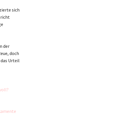
zierte sich
richt
ge
n der
Reue, doch
 das Urteil
voll?
ikamente