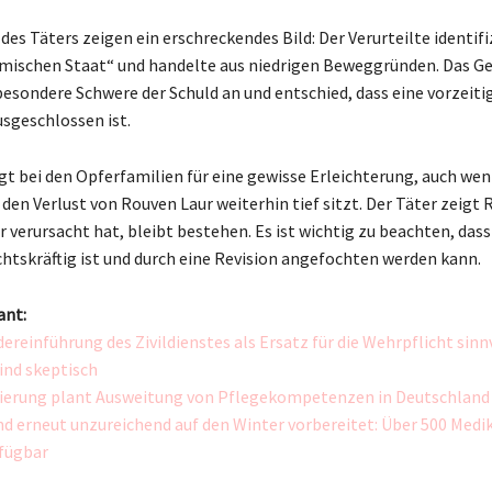
es Täters zeigen ein erschreckendes Bild: Der Verurteilte identifi
mischen Staat“ und handelte aus niedrigen Beweggründen. Das Ge
besondere Schwere der Schuld an und entschied, dass eine vorzeiti
usgeschlossen ist.
rgt bei den Opferfamilien für eine gewisse Erleichterung, auch wen
den Verlust von Rouven Laur weiterhin tief sitzt. Der Täter zeigt 
er verursacht hat, bleibt bestehen. Es ist wichtig zu beachten, dass
chtskräftig ist und durch eine Revision angefochten werden kann.
ant:
dereinführung des Zivildienstes als Ersatz für die Wehrpflicht sinn
ind skeptisch
ierung plant Ausweitung von Pflegekompetenzen in Deutschland
d erneut unzureichend auf den Winter vorbereitet: Über 500 Med
fügbar