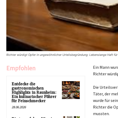
Richter würdigt Opfer in ungewöhnlicher Urteilsbegründung: Lebenslange Haft f
Empfohlen
Ein Mann wurd
Richter würdi
Entdecke die
Die Urteilsve
gastronomischen
Highlights in Raunheim:
Täter, der me
Ein kulinarischer Führer
wurde für sei
für Feinschmecker
Richter die O
28.06.2026
mussten.