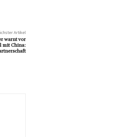
chster Artikel
 warnt vor
l mit China:
artnerschaft