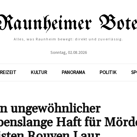
Alles, was Raunheim bewegt: direkt und zuverlässig.
Sonntag, 02.08.2026
REIZEIT
KULTUR
PANORAMA
POLITIK
SP
 in ungewöhnlicher
benslange Haft für Mörd
isten Rouven Laur