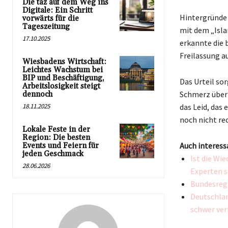
Die taz auf dem Weg ins
Digitale: Ein Schritt
Hintergründe d
vorwärts für die
Tageszeitung
mit dem „Isla
17.10.2025
erkannte die 
Freilassung a
Wiesbadens Wirtschaft:
Leichtes Wachstum bei
BIP und Beschäftigung,
Das Urteil so
Arbeitslosigkeit steigt
Schmerz über 
dennoch
18.11.2025
das Leid, das 
noch nicht re
Lokale Feste in der
Region: Die besten
Auch interess
Events und Feiern für
jeden Geschmack
Ist die Wie
28.06.2026
Experten s
Bundesreg
Deutschlan
schwer ver