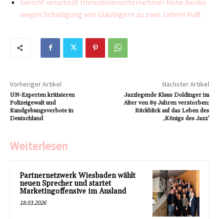
Gericht verurteilt Immobilienunternehmer René Benko
wegen Schädigung von Gläubigern zu zwei Jahren Haft
Vorheriger Artikel
Nächster Artikel
UN-Experten kritisieren
Jazzlegende Klaus Doldinger im
Polizeigewalt und
Alter von 89 Jahren verstorben:
Kundgebungsverbote in
Rückblick auf das Leben des
Deutschland
‚Königs des Jazz‘
Weiterlesen
Partnernetzwerk Wiesbaden wählt
neuen Sprecher und startet
Marketingoffensive im Ausland
18.03.2026