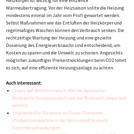
Heizkörper ist wichtig für eine effiziente
Wärmeübertragung. Vor der Heizsaison sollte die Heizung
mindestens einmal im Jahr vom Profi gewartet werden.
Selbst Maßnahmen wie das Entlüften der Heizkörper und
regelmäßiges Waschen können den Verbrauch senken. Die
rechtzeitige Wartung der Heizung und eine gezielte
Dosierung des Energieverbrauchs sind entscheidend, um
Kosten zu sparen und die Umwelt zu schonen. Angesichts
möglicher zukünftiger Preisentwicklungen beim CO2 lohnt
es sich, auf eine effiziente Heizungsanlage zu achten.
Auch interessant:
Uniqlo auf dem Vormarsch: Wie die japanische
Modekette Europa erobert und das Modewelt-Imperium
anführt
Chiphersteller Nexperia im Fokus: Drohende
Produktionsausfälle in der Autoindustrie durch
Exportbeschränkungen