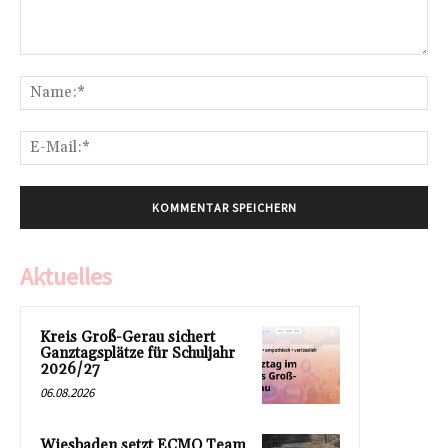
Kommentar:
Na
E-
Mai
Aktuelles
Kreis Groß-Gerau sichert
Ganztagsplätze für Schuljahr
2026/27
06.08.2026
Wiesbaden setzt ECMO Team