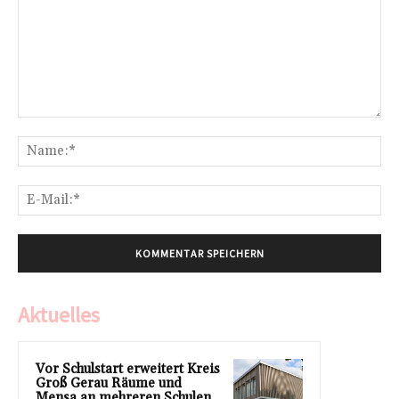
Kommentar:
Na
E-
Mai
Aktuelles
Vor Schulstart erweitert Kreis
Groß Gerau Räume und
Mensa an mehreren Schulen