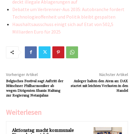
deckt illegale Ablagerungen auf
Debatte um Verbrenner-Aus 2035: Autobranche fordert
Technologieoffenheit und Politik bleibt gespalten
Haushaltsausschuss einigt sich auf Etat von 502,5
Milliarden Euro für 2025
Vorheriger Artikel
Nächster Artikel
Belgisches Festival sagt Auftritt der
Anleger halten den Atem an: DAX
Münchner Philharmoniker ab
startet mit leichten Verlusten in den
wegen Dirigenten Shanis Haltung
Handel
zur Regierung Netanjahus
Weiterlesen
Aktionstag macht kommunale