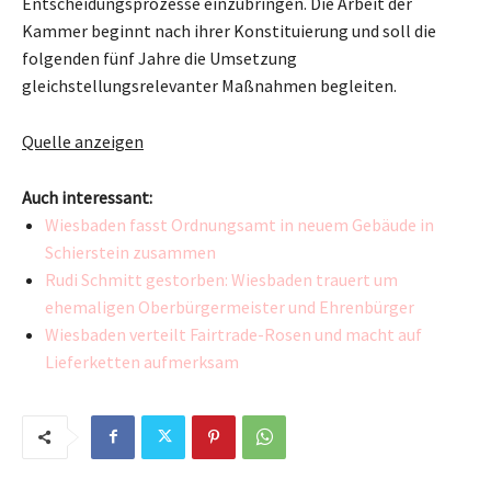
Entscheidungsprozesse einzubringen. Die Arbeit der
Kammer beginnt nach ihrer Konstituierung und soll die
folgenden fünf Jahre die Umsetzung
gleichstellungsrelevanter Maßnahmen begleiten.
Quelle anzeigen
Auch interessant:
Wiesbaden fasst Ordnungsamt in neuem Gebäude in
Schierstein zusammen
Rudi Schmitt gestorben: Wiesbaden trauert um
ehemaligen Oberbürgermeister und Ehrenbürger
Wiesbaden verteilt Fairtrade-Rosen und macht auf
Lieferketten aufmerksam