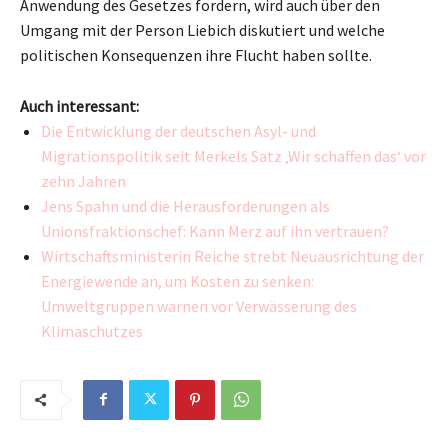
Anwendung des Gesetzes fordern, wird auch über den
Umgang mit der Person Liebich diskutiert und welche
politischen Konsequenzen ihre Flucht haben sollte.
Auch interessant:
Die Entwicklung der deutschen Asyl- und
Migrationspolitik seit Merkels Satz ‚Wir schaffen das‘ vor
zehn Jahren
Jens Spahn und die Herausforderungen als
Unionsfraktionschef: Kann Merz auf ihn vertrauen?
Wirtschaftsministerin Reiche strebt Neuausrichtung der
Energiewende an, um Kosten zu senken:
Umweltgruppen warnen vor Verwässerung des
Klimaschutzes