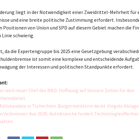
derung liegt in der Notwendigkeit einer Zweidrittel-Mehrheit für
se und eine breite politische Zustimmung erfordert. Insbesonde
n Positionen von Union und SPD auf diesem Gebiet machen die Fi
inie schwierig.
gt, da die Expertengruppe bis 2025 eine Gesetzgebung verabschiede
huldenbremse ist somit eine komplexe und entscheidende Aufgabe
bwägung der Interessen und politischen Standpunkte erfordert.
ant:
er wird neuer Chef des BND: Hoffnung auf bessere Zeiten für den
eheimdienst
üllskandale in Tschechien: Bürgermeisterin deckt illegale Ablag
 Verbrenner-Aus 2035: Autobranche fordert Technologieoffenheit
palten