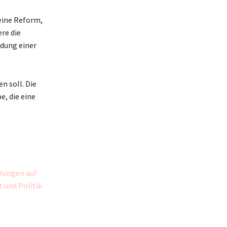
 eine Reform,
re die
ndung einer
n soll. Die
, die eine
erungen auf
 und Politik