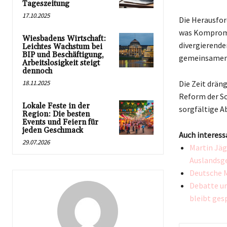
Tageszeitung
17.10.2025
Die Herausfor
was Kompromis
Wiesbadens Wirtschaft:
divergierende
Leichtes Wachstum bei
BIP und Beschäftigung,
gemeinsamen L
Arbeitslosigkeit steigt
dennoch
18.11.2025
Die Zeit drän
Reform der Sc
Lokale Feste in der
sorgfältige A
Region: Die besten
Events und Feiern für
jeden Geschmack
Auch interess
29.07.2026
Martin Jäg
Auslandsg
Deutsche M
Debatte um
bleibt ges