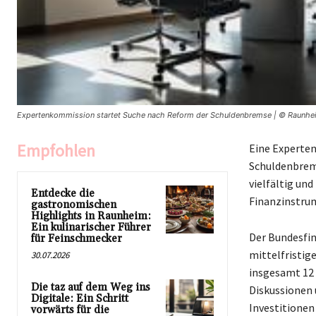
Expertenkommission startet Suche nach Reform der Schuldenbremse | © Raunhe
Empfohlen
Eine Experte
Schuldenbrems
vielfältig und
Entdecke die
Finanzinstru
gastronomischen
Highlights in Raunheim:
Ein kulinarischer Führer
Der Bundesfin
für Feinschmecker
mittelfristig
30.07.2026
insgesamt 12 
Die taz auf dem Weg ins
Diskussionen
Digitale: Ein Schritt
Investitionen 
vorwärts für die