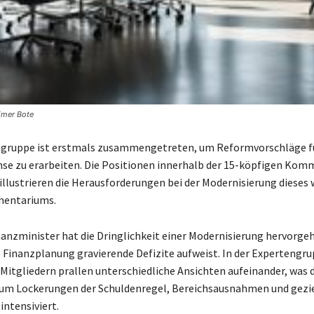
imer Bote
ngruppe ist erstmals zusammengetreten, um Reformvorschläge fü
e zu erarbeiten. Die Positionen innerhalb der 15-köpfigen Komm
 illustrieren die Herausforderungen bei der Modernisierung dieses
mentariums.
anzminister hat die Dringlichkeit einer Modernisierung hervorgeh
e Finanzplanung gravierende Defizite aufweist. In der Expertengr
Mitgliedern prallen unterschiedliche Ansichten aufeinander, was d
 um Lockerungen der Schuldenregel, Bereichsausnahmen und gezi
intensiviert.