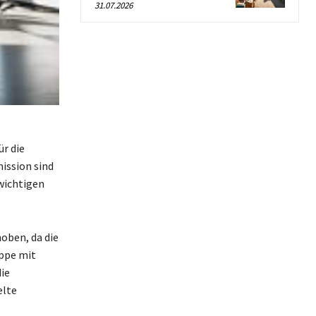
31.07.2026
r die
ission sind
 wichtigen
oben, da die
uppe mit
ie
elte